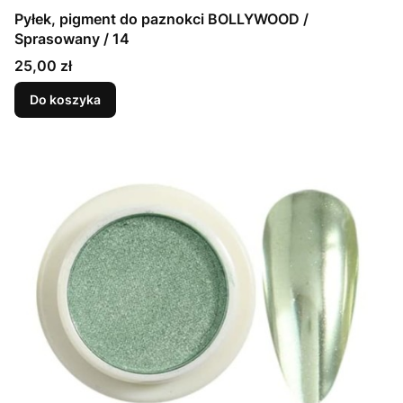
Pyłek, pigment do paznokci BOLLYWOOD /
Sprasowany / 14
Cena
25,00 zł
Do koszyka