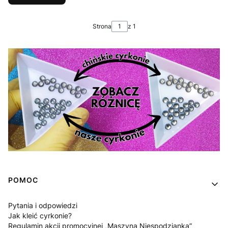
Strona
z 1
Linki w stopce
POMOC
Pytania i odpowiedzi
Jak kleić cyrkonie?
Regulamin akcji promocyjnej „Maszyna Niespodzianka”