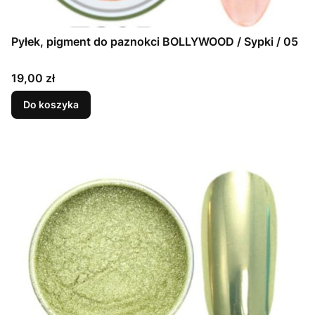
Pyłek, pigment do paznokci BOLLYWOOD / Sypki / 05
Cena
19,00 zł
Do koszyka