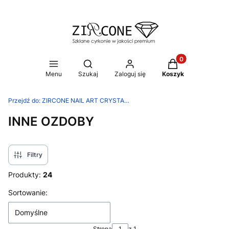
Produkty w koszy
Otwórz wyszukiwarkę
Menu
Szukaj
Zaloguj się
Koszyk
Przejdź do:
ZIRCONE NAIL ART CRYSTALS
INNE OZDOBY
Filtry
Produkty:
24
Lista produktów
Sortowanie:
Domyślne
Strona
z 1