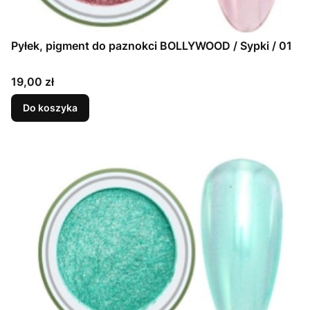
Pyłek, pigment do paznokci BOLLYWOOD / Sypki / 01
Cena
19,00 zł
Do koszyka