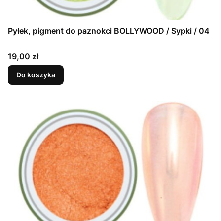
Pyłek, pigment do paznokci BOLLYWOOD / Sypki / 04
Cena
19,00 zł
Do koszyka