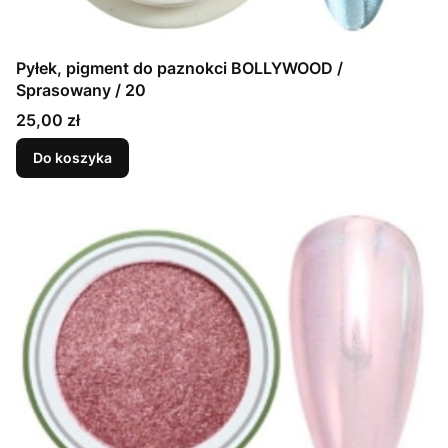
Pyłek, pigment do paznokci BOLLYWOOD /
Sprasowany / 20
Cena
25,00 zł
Do koszyka