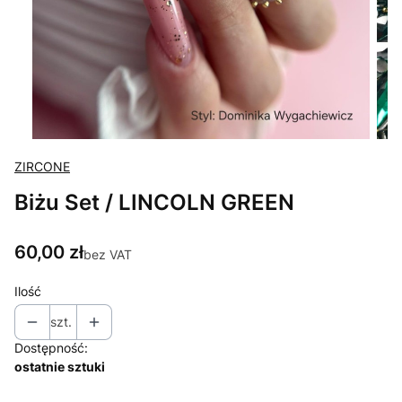
ZIRCONE
Biżu Set / LINCOLN GREEN
Cena
60,00 zł
bez VAT
Ilość
szt.
Dostępność:
ostatnie sztuki
Wybierz wariant produktu: