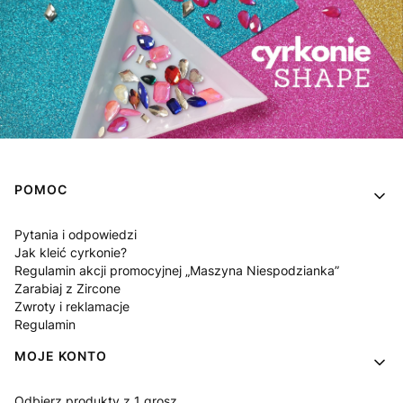
Linki w stopce
POMOC
Pytania i odpowiedzi
Jak kleić cyrkonie?
Regulamin akcji promocyjnej „Maszyna Niespodzianka”
Zarabiaj z Zircone
Zwroty i reklamacje
Regulamin
MOJE KONTO
Odbierz produkty z 1 grosz