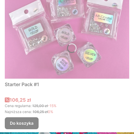
Starter Pack #1
Cena promocyjna
106,25 zł
Cena regularna:
125,00 zł
-15%
Najniższa cena:
106,25 zł
0%
Do koszyka