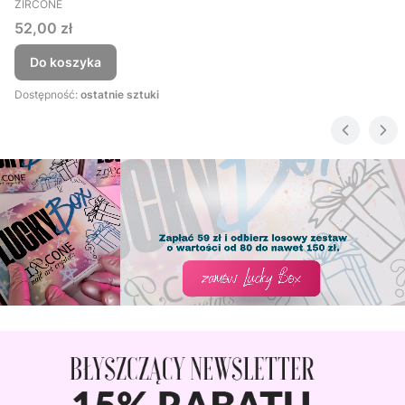
ZIRCONE
Cena
52,00 zł
Do koszyka
Dostępność:
ostatnie sztuki