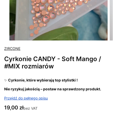
ZIRCONE
Cyrkonie CANDY - Soft Mango /
#MIX rozmiarów
✨
Cyrkonie, które wybierają top stylistki !
Nie ryzykuj jakością – postaw na sprawdzony produkt.
Przejdź do pełnego opisu
Cena
19,00 zł
bez VAT