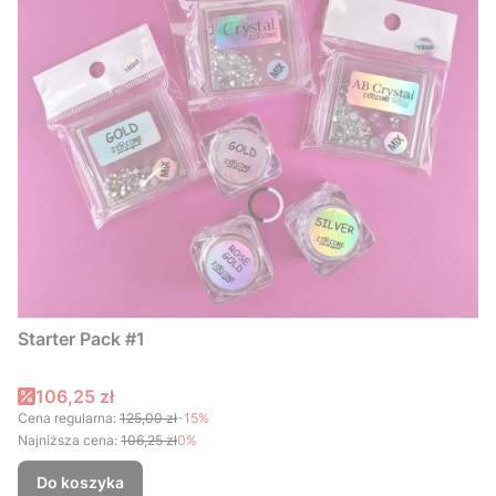
Starter Pack #1
Cena promocyjna
106,25 zł
Cena regularna:
125,00 zł
-15%
Najniższa cena:
106,25 zł
0%
Do koszyka