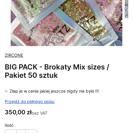
ZIRCONE
BIG PACK - Brokaty Mix sizes /
Pakiet 50 sztuk
✨ Złap je w cenie jakiej jeszcze nigdy nie było !!!
Przejdź do pełnego opisu
Cena
350,00 zł
bez VAT
Ilość