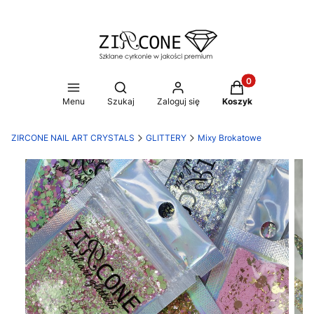
Produkty w koszy
Otwórz wyszukiwarkę
Menu
Szukaj
Zaloguj się
Koszyk
ZIRCONE NAIL ART CRYSTALS
GLITTERY
Mixy Brokatowe