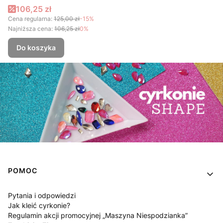
Cena promocyjna
106,25 zł
Cena regularna:
125,00 zł
-15%
Najniższa cena:
106,25 zł
0%
Do koszyka
Linki w stopce
POMOC
Pytania i odpowiedzi
Jak kleić cyrkonie?
Regulamin akcji promocyjnej „Maszyna Niespodzianka”