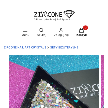
Produkty w koszy
Otwórz wyszukiwarkę
Menu
Szukaj
Zaloguj się
Koszyk
ZIRCONE NAIL ART CRYSTALS
SETY BIŻUTERYJNE