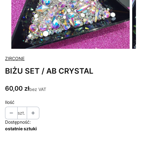
ZIRCONE
BIŻU SET / AB CRYSTAL
Cena
60,00 zł
bez VAT
Ilość
szt.
Dostępność:
ostatnie sztuki
Wybierz wariant produktu: