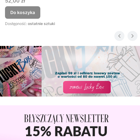
Cena
52,00 zł
Do koszyka
Dostępność:
ostatnie sztuki